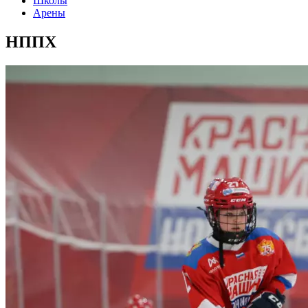
Школы
Арены
НППХ