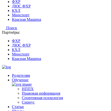
ФХР
ДЮС ФХР
КХЛ
Минспорт
Красная Машина
Поиск
Партнёры:
ФХР
ДЮС ФХР
КХЛ
Минспорт
Красная Машина
Родителям
Обучение
НППХ
Правовая информация
Спортивная психология
Cириус
Статьи