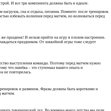
трой. И все три компонента должны быть в идеале.
им нагрузок, сна и отдыха, питания. Помните: после тренировок
стью избежать волнения перед матчем, но волноваться перед
 же праздник! И нельзя прийти на игру в плохом настроении.
слаждаться праздником. От хоккейной игры тоже следует
чество выступления команды. Поэтому перед матчем нужно
ому что ошибка – это ступенька вашего опыта и
на не повторилась.
тренировок и разминок. Фразы должны быть короткими и
д матчем.
живать товарищеский дух. Во времена моего детства мы пели