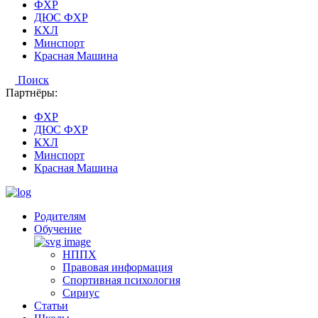
ФХР
ДЮС ФХР
КХЛ
Минспорт
Красная Машина
Поиск
Партнёры:
ФХР
ДЮС ФХР
КХЛ
Минспорт
Красная Машина
Родителям
Обучение
НППХ
Правовая информация
Спортивная психология
Cириус
Статьи