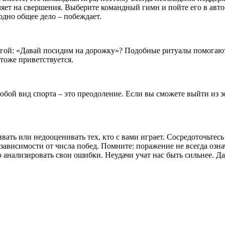
яет на свершения. Выберите командный гимн и пойте его в автоб
одно общее дело – побеждает.
огой: «Давай посидим на дорожку»? Подобные ритуалы помогают 
тоже приветствуется.
бой вид спорта – это преодоление. Если вы сможете выйти из зо
ать или недооценивать тех, кто с вами играет. Сосредоточьтесь 
ависимости от числа побед. Помните: поражение не всегда озна
 анализировать свои ошибки. Неудачи учат нас быть сильнее. Д