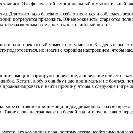
остояние». Это физический, эмоциональный и мыслительный нас
тча. Для этого надо бережно к себе относиться и соблюдать реж
усилий потребуется приложить. Юные хоккеисты стараются полно
 быть безразличным и не дрожать, как осиновый листок.
 вот в один прекрасный момент наступает час Х – день игры. Это
осто подготовиться, но и идти с хорошим настроением, чтобы на
моции, эмоции формируют поведение, а поведение влияет на ка
шибок. Кстати, любую ошибку надо принимать и не бояться, пот
е проанализировать и найти причину, чтобы в следующей игре о
нальное состояние при помощи подбадривающих фраз во время 
. Такие слова настраивают на боевой лад, что очень важно пере
 вместе, это командная игра, поэтому всегда необходимо поддер