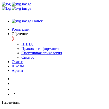
.
Поиск
Родителям
Обучение
НППХ
Правовая информация
Спортивная психология
Cириус
Статьи
Школы
Арены
Партнёры: