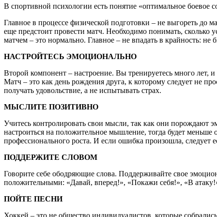
В спортивной психологии есть понятие «оптимальное боевое с
Главное в процессе физической подготовки – не выгореть до ма
еще предстоит провести матч. Необходимо понимать, сколько 
матчем – это нормально. Главное – не впадать в крайность: не
НАСТРОЙТЕСЬ ЭМОЦИОНАЛЬНО
Второй компонент – настроение. Вы тренируетесь много лет, и
Матч – это как день рождения друга, к которому следует не пр
получать удовольствие, а не испытывать страх.
МЫСЛИТЕ ПОЗИТИВНО
Учитесь контролировать свои мысли, так как они порождают э
настроиться на положительное мышление, тогда будет меньше о
профессионального роста. И если ошибка произошла, следует е
ПОДДЕРЖИТЕ СЛОВОМ
Говорите себе ободряющие слова. Поддерживайте свое эмоцио
положительными: «Давай, вперед!», «Покажи себя!», «В атаку!»
ПОЙТЕ ПЕСНИ
Хоккей – это не общество индивидуалистов, которые собрались