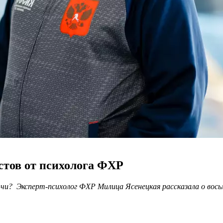
стов от психолога ФХР
и? Эксперт-психолог ФХР Милица Ясенецкая рассказала о восьм