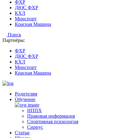
ФХР
ДЮС ФХР
КХЛ
Минспорт
Красная Машина
Поиск
Партнёры:
ФХР
ДЮС ФХР
КХЛ
Минспорт
Красная Машина
Родителям
Обучение
НППХ
Правовая информация
Спортивная психология
Cириус
Статьи