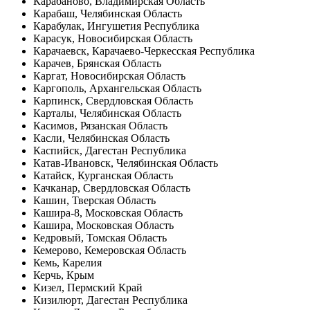
Карабаново, Владимирская Область
Карабаш, Челябинская Область
Карабулак, Ингушетия Республика
Карасук, Новосибирская Область
Карачаевск, Карачаево-Черкесская Республика
Карачев, Брянская Область
Каргат, Новосибирская Область
Каргополь, Архангельская Область
Карпинск, Свердловская Область
Карталы, Челябинская Область
Касимов, Рязанская Область
Касли, Челябинская Область
Каспийск, Дагестан Республика
Катав-Ивановск, Челябинская Область
Катайск, Курганская Область
Качканар, Свердловская Область
Кашин, Тверская Область
Кашира-8, Московская Область
Кашира, Московская Область
Кедровый, Томская Область
Кемерово, Кемеровская Область
Кемь, Карелия
Керчь, Крым
Кизел, Пермский Край
Кизилюрт, Дагестан Республика