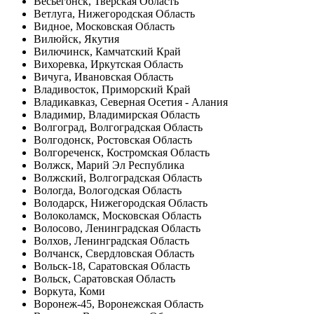
Весьегонск, Тверская Область
Ветлуга, Нижегородская Область
Видное, Московская Область
Вилюйск, Якутия
Вилючинск, Камчатский Край
Вихоревка, Иркутская Область
Вичуга, Ивановская Область
Владивосток, Приморский Край
Владикавказ, Северная Осетия - Алания
Владимир, Владимирская Область
Волгоград, Волгоградская Область
Волгодонск, Ростовская Область
Волгореченск, Костромская Область
Волжск, Марий Эл Республика
Волжский, Волгоградская Область
Вологда, Вологодская Область
Володарск, Нижегородская Область
Волоколамск, Московская Область
Волосово, Ленинградская Область
Волхов, Ленинградская Область
Волчанск, Свердловская Область
Вольск-18, Саратовская Область
Вольск, Саратовская Область
Воркута, Коми
Воронеж-45, Воронежская Область