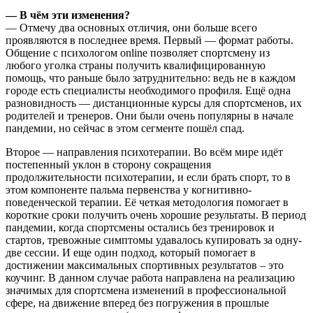
— В чём эти изменения?
— Отмечу два основных отличия, они больше всего
проявляются в последнее время. Первый — формат работы.
Общение с психологом online позволяет спортсмену из
любого уголка страны получить квалифицированную
помощь, что раньше было затруднительно: ведь не в каждом
городе есть специалисты необходимого профиля. Ещё одна
разновидность — дистанционные курсы для спортсменов, их
родителей и тренеров. Они были очень популярны в начале
пандемии, но сейчас в этом сегменте пошёл спад.
Второе — направления психотерапии. Во всём мире идёт
постепенный уклон в сторону сокращения
продолжительности психотерапии, и если брать спорт, то в
этом компоненте пальма первенства у когнитивно-
поведенческой терапии. Её четкая методология помогает в
короткие сроки получить очень хорошие результаты. В период
пандемии, когда спортсмены остались без тренировок и
стартов, тревожные симптомы удавалось купировать за одну-
две сессии. И еще один подход, который помогает в
достижении максимальных спортивных результатов – это
коучинг. В данном случае работа направлена на реализацию
значимых для спортсмена изменений в профессиональной
сфере, на движение вперед без погружения в прошлые