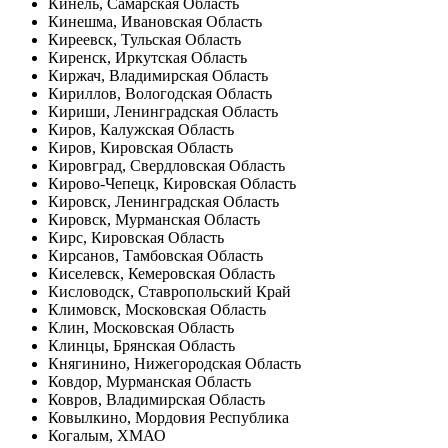
Кинель, Самарская Область
Кинешма, Ивановская Область
Киреевск, Тульская Область
Киренск, Иркутская Область
Киржач, Владимирская Область
Кириллов, Вологодская Область
Кириши, Ленинградская Область
Киров, Калужская Область
Киров, Кировская Область
Кировград, Свердловская Область
Кирово-Чепецк, Кировская Область
Кировск, Ленинградская Область
Кировск, Мурманская Область
Кирс, Кировская Область
Кирсанов, Тамбовская Область
Киселевск, Кемеровская Область
Кисловодск, Ставропольский Край
Климовск, Московская Область
Клин, Московская Область
Клинцы, Брянская Область
Княгинино, Нижегородская Область
Ковдор, Мурманская Область
Ковров, Владимирская Область
Ковылкино, Мордовия Республика
Когалым, ХМАО