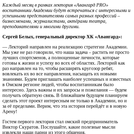
Каждый месяц в рамках лектория «Авангард PRO»
воспитанники Академии будут встречаться с интересными и
успешными представителями самых разных профессий –
бизнесменами, журналистами, актёрами театра,
преподавателями и многими другими.
Сергей Белых, генеральный директор ХК «Авангард»:
— Лекторий направлен на реализацию стратегии Академии.
Мы уже не раз говорили, что наша задача – растить не просто
лучших спортсменов, а полноценные личности, которые
готовы к жизни и успеху во всех её областях. Лекторий как
раз направлен на то, чтобы расширять кругозор ребят,
вовлекать их во все направления, насыщать их новыми
знаниями. Будем приглашать наиболее успешных и известных
в Омском регионе людей, чтобы воспитанникам было
интересно. Здесь важны и их запросы и пожелания — будем
получать обратную связь. В ближайшем будущем планируем
сделать этот проект интересным не только в Академии, но и
за её пределами. Верим, что эта история перейдёт и в новую
Арену!
Гостем первого лектория стал омский предприниматель
Виктор Скуратов. Послушайте, какие полезные мысли
извлекли наши парни из этого общения.