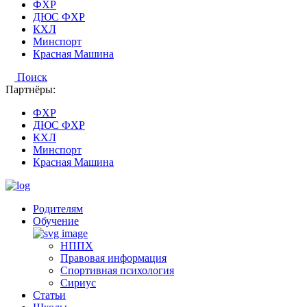
ФХР
ДЮС ФХР
КХЛ
Минспорт
Красная Машина
Поиск
Партнёры:
ФХР
ДЮС ФХР
КХЛ
Минспорт
Красная Машина
Родителям
Обучение
НППХ
Правовая информация
Спортивная психология
Cириус
Статьи